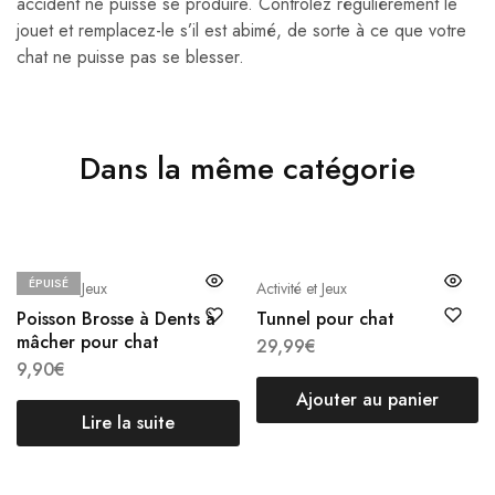
accident ne puisse se produire. Contrôlez régulièrement le
jouet et remplacez-le s’il est abimé, de sorte à ce que votre
chat ne puisse pas se blesser.
Dans la même catégorie
ÉPUISÉ
Activité et Jeux
Activité et Jeux
Poisson Brosse à Dents à
Tunnel pour chat
mâcher pour chat
29,99
€
9,90
€
Ajouter au panier
Lire la suite